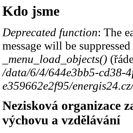
Kdo jsme
Deprecated function
: The e
Chybová zpráva
message will be suppressed 
_menu_load_objects()
(řád
/data/6/4/644e3bb5-cd38-4
e359662e2f95/energis24.cz
Nezisková organizace z
výchovu a vzdělávání